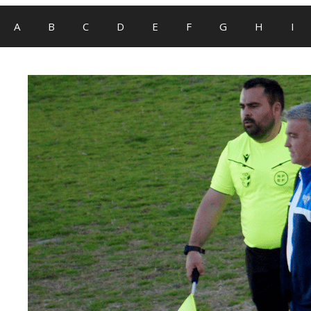
A
B
C
D
E
F
G
H
I