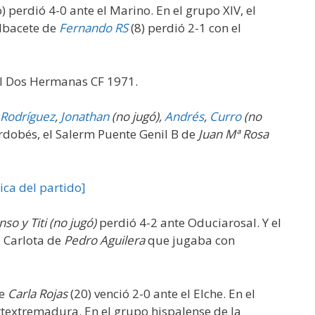
) perdió 4-0 ante el Marino. En el grupo XIV, el
Albacete de
Fernando RS
(8) perdió 2-1 con el
al Dos Hermanas CF 1971.
Rodríguez
,
Jonathan
(no jugó),
Andrés
,
Curro
(no
rdobés, el Salerm Puente Genil B de
Juan Mª Rosa
nica del partido]
nso y Titi (no jugó)
perdió 4-2 ante Oduciarosal. Y el
a Carlota de
Pedro Aguilera
que jugaba con
te
Carla Rojas
(20) venció 2-0 ante el Elche. En el
rtextremadura. En el grupo hispalense de la