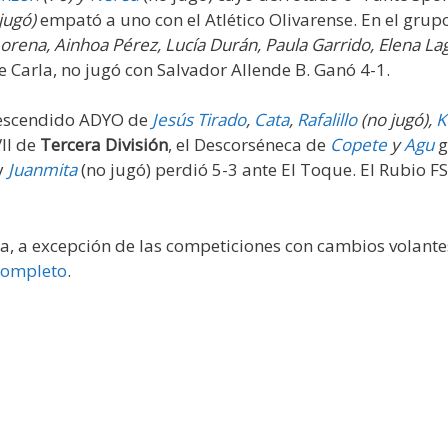
 jugó)
empató a uno con el Atlético Olivarense. En el grupo
orena, Ainhoa Pérez, Lucía Durán, Paula Garrido, Elena La
e Carla, no jugó con Salvador Allende B. Ganó 4-1.
 descendido ADYO de
Jesús Tirado
,
Cata
,
Rafalillo
(no jugó),
K
II de
Tercera División
, el Descorséneca de
Copete
y
Agu
g
y
Juanmita
(no jugó) perdió 5-3 ante El Toque. El Rubio F
da, a excepción de las competiciones con cambios volante
 completo
.