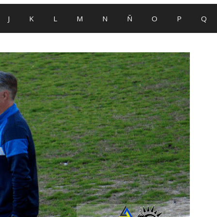
J
K
L
M
N
Ñ
O
P
Q