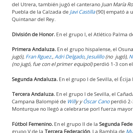
del Utrera, también jugó el canterano
Juan María R
Puebla de la Calzada de
Javi Castilla
(90) empató a un
Quintanar del Rey.
División de Honor.
En el grupo I, el Atlético Palma d
Primera Andaluza.
En el grupo hispalense, el Osuna
jugó),
Fran Rguez.
,
Adri Delgado
,
Jesulillo
(no jugó),
N
(no jugó, fue con el primer equipol)
perdió 1-3 con e
Segunda Andaluza.
En el grupo I de Sevilla, el Éci
Tercera Andaluza.
En el grupo I de Sevilla, el Caña
Campana Balompié de
Will
y y
Óscar Cano
perdió 2-
Monturque no llegó a celebrarse porl fuerza mayor
Fútbol Femenino.
En el grupo II de la
Segunda Fede
grupo V de la
Tercera Federación
, La Rambla de
Mu