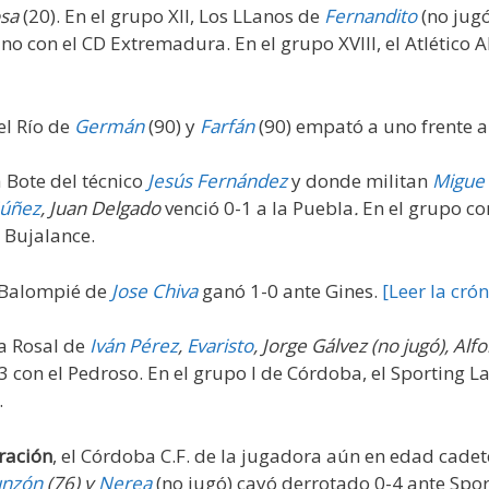
osa
(20). En el grupo XII, Los LLanos de
Fernandito
(no jugó
o con el CD Extremadura. En el grupo XVIII, el Atlético 
el Río de
Germán
(90) y
Farfán
(90) empató a uno frente 
 Bote del técnico
Jesús Fernández
y donde militan
Migue 
úñez
, Juan Delgado
venció 0-1 a la Puebla
.
En el grupo co
l Bujalance.
ja Balompié de
Jose Chiva
ganó 1-0 ante Gines.
[Leer la cró
da Rosal de
Iván Pérez
,
Evaristo
, Jorge Gálvez (no jugó), Alfo
3 con el Pedroso. En el grupo I de Córdoba, el Sporting L
.
ración
, el Córdoba C.F. de la jugadora aún en edad cade
nzón
(76) y
Nerea
(no jugó) cayó derrotado 0-4 ante Spo