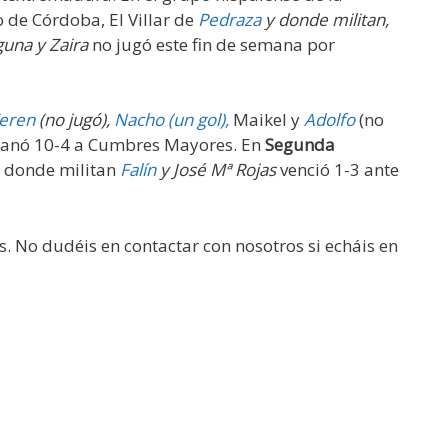
 de Córdoba, El Villar de
Pedraza
y donde militan,
guna y Zaira
no jugó este fin de semana por
eren
(no jugó),
Nacho (un gol),
Maikel y
Adolfo
(no
anó 10-4 a Cumbres Mayores. En
Segunda
S donde militan
Falín
y José Mª Rojas
venció 1-3 ante
s. No dudéis en contactar con nosotros si echáis en