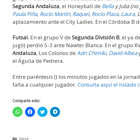
Segunda Andaluza
, el Honeyball de
Bella
y Julia (no
Paula Piña
,
Rocío Martín
,
Raquel
,
Rocío Plaza
,
Laura,
L
aplazamiento ante el City Ladies. En el Córdoba B d
Futsal.
En el grupo V de
Segunda División B
, el ya
jugó) perdió 5-3 ante Nawter Blanca. En el grupo XV
Andaluza
, Los Colonos de
Adri Chimiki
,
David Albea
el Águila de Pedrera.
Entre paréntesis () los minutos jugados en la jorna
falta a cualquier jugador.
Consulta aquí el listado
Comparte esto:
H
H
H
H
a
a
a
a
z
z
z
z
c
c
c
c
l
l
l
l
i
i
i
i
c
c
c
c
blog
p
p
p
p