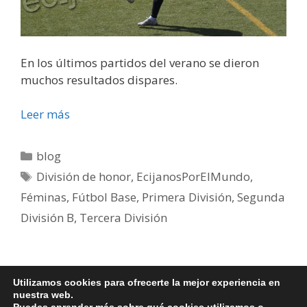
En los últimos partidos del verano se dieron
muchos resultados dispares.
Leer más
blog
División de honor
,
EcijanosPorElMundo
,
Féminas
,
Fútbol Base
,
Primera División
,
Segunda
División B
,
Tercera División
←
Anterior
1
2
3
Siguiente
→
Utilizamos cookies para ofrecerte la mejor experiencia en
nuestra web.